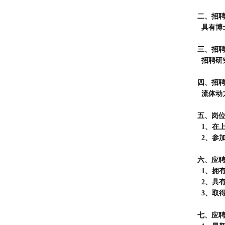
二、招
具有博
三、招
招聘研
四、招
流体动
五、岗
1、在
2、参
六、应
1、拥
2、具
3、取
七、应